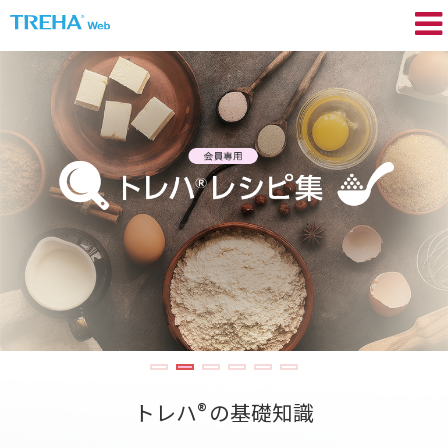
トレハ
の基礎知識
®
プロが語る／My TREHA
®
トレハ
の効果
®
Movie
トレハ
レシピ集
®
+TREHA
Communication
®
糖思考
会員登録 / ログイン
®
トレハ
の基礎知識
よくあるご質問