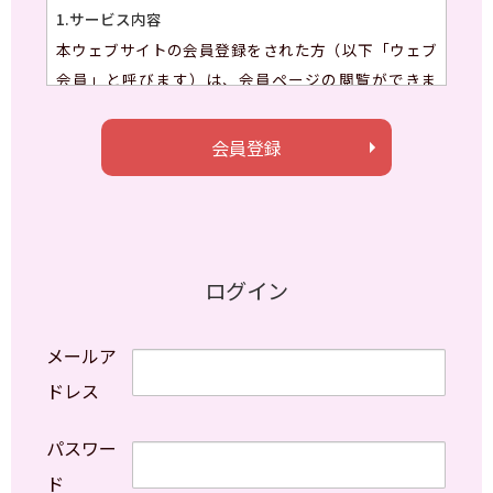
1.サービス内容
本ウェブサイトの会員登録をされた方（以下「ウェブ
会員」と呼びます）は、会員ページの閲覧ができま
す。
2.会員登録
会員登録
指定のフォームに会員情報を入力いただきます。
会員情報入力画面内の「（必須）」が記載された
情報をご入力いただけない場合、会員登録を行う
ことはできません。
ログイン
“TREHA Web”ウェブ会員とトレハ
®
通販サイト
「ナガセヴィータe-shop」会員は異なります。必
要な方は、それぞれのサイトで会員登録を行って
ください。
3.登録料・年会費
パスワー
登録料・年会費は無料です。
ド
ただし、インターネット接続に関わるプロバイダ