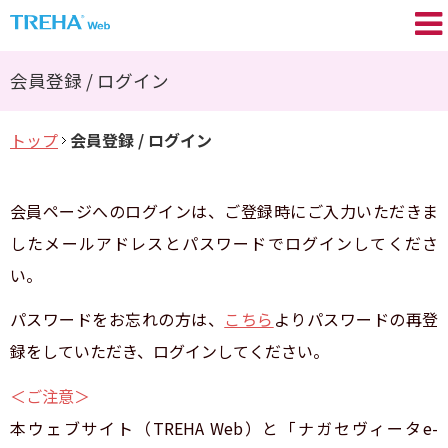
トレハ
の基礎知識
®
会員登録 / ログイン
プロが語る／My TREHA
®
トップ
会員登録 / ログイン
トレハ
の効果
®
Movie
会員ページへのログインは、ご登録時にご入力いただきま
トレハ
レシピ集
®
したメールアドレスとパスワードでログインしてくださ
い。
+TREHA
Communication
®
パスワードをお忘れの方は、
こちら
よりパスワードの再登
糖思考
録をしていただき、ログインしてください。
会員登録 / ログイン
＜ご注意＞
本ウェブサイト（TREHA Web）と「ナガセヴィータe-
よくあるご質問