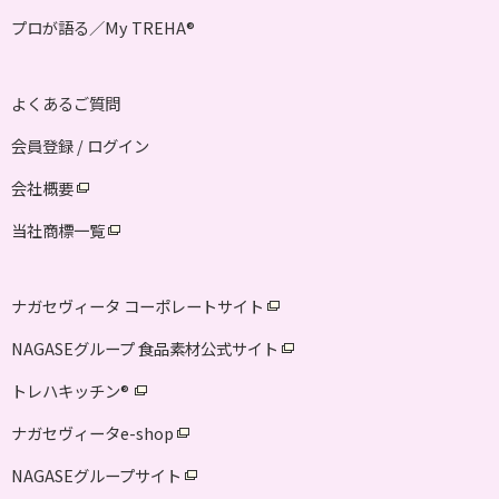
第三者の行為について全ての責任を負います。
プロが語る／My TREHA
®
8.利用停止
ウェブ会員が本規約に違反し、又は違反する恐れ
よくあるご質問
があると判断した場合には、ご利用を停止させて
会員登録 / ログイン
いただきます。
本ウェブサイトの会員ページへのログインが3年以
会社概要
上ない場合はシステムの関係上、ご提供いただい
当社商標一覧
た個人情報を削除させていただきますので、ご了
承ください。
ナガセヴィータ コーポレートサイト
会社名、氏名、住所、電話番号などご登録いただ
いた情報に不備がある場合や、当社によりご利用
NAGASEグループ 食品素材公式サイト
が不適切と判断した場合には、ご登録を削除させ
トレハキッチン
®
ていただく場合がございますので、ご了承くださ
い。
ナガセヴィータe-shop
9.免責事項
NAGASEグループサイト
当社は予告なく、会員ページの運営を停止又は中