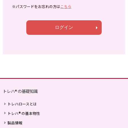
契約料・電話料金や、携帯電話からアクセスする
※パスワードをお忘れの方は
こちら
際のパケット通信料等の費用は、ウェブ会員のご
負担になります。
ログイン
4.会員情報の変更
ウェブ会員は、登録した会員情報に変更が生じた
ときには、速やかに変更手続きを行うものとしま
す。
5.退会
退会を希望される場合は、ログイン後、メニュー
から「退会」をクリックしていただき、手続きを
行ってください。
トレハ
の基礎知識
®
6.個人情報の利用目的
トレハロースとは
ナガセヴィータ株式会社（以下「当社」と呼びま
®
す）は、ご登録いただいた個人情報を次の目的の
トレハ
の基本物性
ため利用します。
製品情報