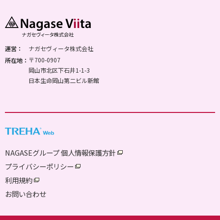
止し、また会員ページに掲載されている情報の全
部又は一部を変更又は削除することがあります。
あらかじめご了承ください。
運営：
ナガセヴィータ株式会社
ウェブ会員の受けられるサービスの利用に関して
〒700-0907
所在地：
発生した損害、損失に対して、当社はいかなる責
岡山市北区下石井1-1-3
任も負いません。
日本生命岡山第二ビル新館
10.著作権等
会員ページの内容に関する著作権、肖像権、パブ
リシティ権、商標権等の権利はすべて当社に帰属
します。無断で転用・転載することはできませ
ん。
NAGASEグループ 個人情報保護方針
プライバシーポリシー
利用規約
お問い合わせ