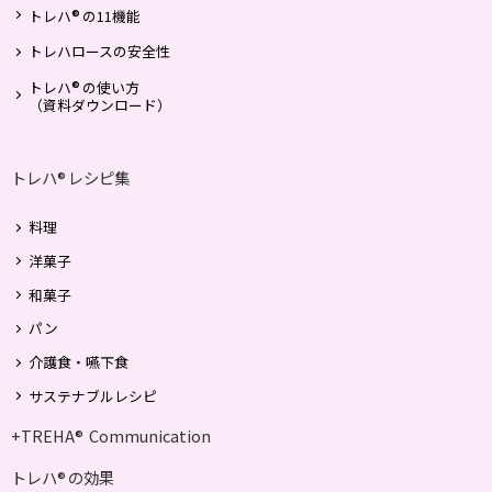
① 本ウェブサイトの会員ページをご利用いただく
®
トレハ
の11機能
際の本人認証
トレハロースの安全性
② 商品・サービス又は商品・サービスに関する情
®
トレハ
の使い方
報のご提供
（資料ダウンロード）
③ お客様からのお問い合わせへの対応、ウェブサ
イトの閲覧又は特定の情報へのアクセス等に関し
トレハ
レシピ集
®
て生じる問題への対処
④ お客様の当社ウェブサイトの閲覧履歴その他の
料理
情報に基づく、お客様のご関心の分析
洋菓子
⑤ 当社からウェブ会員に対する連絡、通知
和菓子
その他、本ウェブサイトのプライバシーポリシー
パン
はこちら
（
https://group.nagase.com/viita/privacy/
）をご
介護食・嚥下食
覧ください。
サステナブルレシピ
7.メールアドレス・パスワードの管理
+TREHA
Communication
®
ウェブ会員は、登録したメールアドレスとパスワ
トレハ
の効果
®
ードを適切に管理し、これを使用するご自身又は