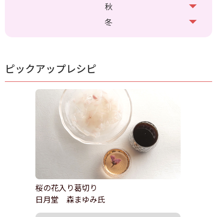
秋
冬
ピックアップレシピ
桜の花入り葛切り
日月堂 森まゆみ氏