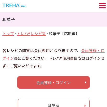
トレハ
の基礎知識
®
和菓子
プロが語る／My TREHA
®
トップ
トレハ
レシピ集
和菓子【応用編】
®
トレハ
の効果
®
Movie
各レシピの閲覧は会員専用となりますので、
会員登録・ロ
トレハ
レシピ集
®
グイン
後にご覧ください。トレハ
使用量目安はログインせ
®
ずにご覧いただけます。
+TREHA
Communication
®
糖思考
会員登録・ログイン
会員登録 / ログイン
基礎編
よくあるご質問