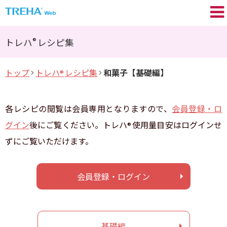
トレハ
の基礎知識
®
®
トレハ
レシピ集
プロが語る／My TREHA
®
トップ
トレハ
レシピ集
和菓子【基礎編】
®
トレハ
の効果
®
Movie
各レシピの閲覧は会員専用となりますので、
会員登録・ロ
トレハ
レシピ集
®
グイン
後にご覧ください。トレハ
使用量目安はログインせ
®
ずにご覧いただけます。
+TREHA
Communication
®
糖思考
会員登録・ログイン
会員登録 / ログイン
基礎編
よくあるご質問