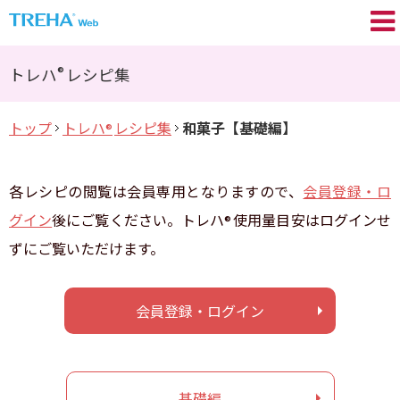
トレハ
の基礎知識
®
®
トレハ
レシピ集
プロが語る／My TREHA
®
トップ
トレハ
レシピ集
和菓子【基礎編】
®
トレハ
の効果
®
Movie
各レシピの閲覧は会員専用となりますので、
会員登録・ロ
トレハ
レシピ集
®
グイン
後にご覧ください。トレハ
使用量目安はログインせ
®
ずにご覧いただけます。
+TREHA
Communication
®
糖思考
会員登録・ログイン
会員登録 / ログイン
基礎編
よくあるご質問