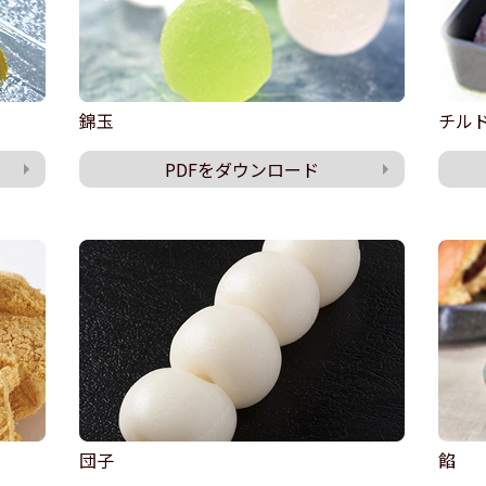
錦玉
チルド
PDFをダウンロード
団子
餡