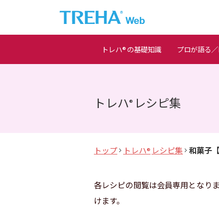
トレハ
の基礎知識
プロが語る／M
®
トレハ
レシピ集
®
トップ
トレハ
レシピ集
和菓子
®
各レシピの閲覧は会員専用となり
けます。