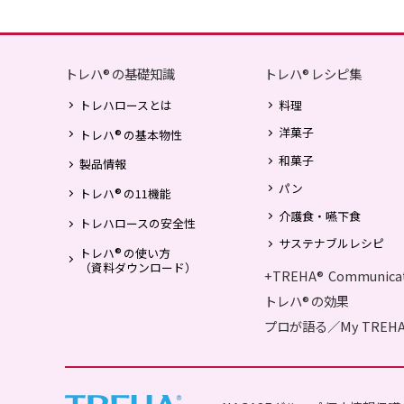
トレハ
の基礎知識
トレハ
レシピ集
®
®
トレハロースとは
料理
洋菓子
®
トレハ
の基本物性
和菓子
製品情報
パン
®
トレハ
の11機能
介護食・嚥下食
トレハロースの安全性
サステナブルレシピ
®
トレハ
の使い方
（資料ダウンロード）
+TREHA
Communica
®
トレハ
の効果
®
プロが語る／My TREH