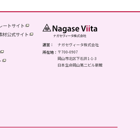
レートサイト
品素材公式サイト
運営：
ナガセヴィータ株式会社
〒700-0907
所在地：
岡山市北区下石井1-1-3
ト
日本生命岡山第二ビル新館