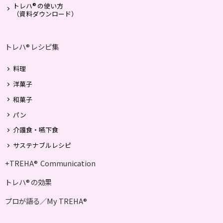
®
トレハ
の使い方
（資料ダウンロード）
トレハ
レシピ集
®
料理
洋菓子
和菓子
パン
介護食・嚥下食
サステナブルレシピ
+TREHA
Communication
®
トレハ
の効果
®
プロが語る／My TREHA
®