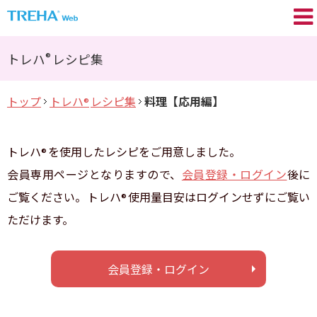
トレハ
の基礎知識
®
®
トレハ
レシピ集
プロが語る／My TREHA
®
トップ
トレハ
レシピ集
料理【応用編】
®
トレハ
の効果
®
Movie
トレハ
を使用したレシピをご用意しました。
®
トレハ
レシピ集
®
会員専用ページとなりますので、
会員登録・ログイン
後に
ご覧ください。トレハ
使用量目安はログインせずにご覧い
®
+TREHA
Communication
®
ただけます。
糖思考
会員登録・ログイン
会員登録 / ログイン
よくあるご質問