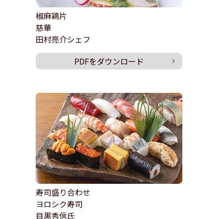
椒麻鶏片
慈華
田村亮介シェフ
PDFをダウンロード
寿司盛り合わせ
ヨロシク寿司
目黒秀信氏