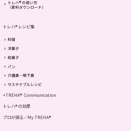
®
トレハ
の使い方
（資料ダウンロード）
トレハ
レシピ集
®
料理
洋菓子
和菓子
パン
介護食・嚥下食
サステナブルレシピ
+TREHA
Communication
®
トレハ
の効果
®
プロが語る／My TREHA
®