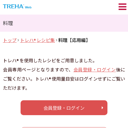
トレハ
の基礎知識
®
料理
プロが語る／My TREHA
®
トップ
トレハ
レシピ集
料理【応用編】
®
トレハ
の効果
®
Movie
トレハ
を使用したレシピをご用意しました。
®
トレハ
レシピ集
®
会員専用ページとなりますので、
会員登録・ログイン
後に
ご覧ください。トレハ
使用量目安はログインせずにご覧い
®
+TREHA
Communication
®
ただけます。
糖思考
会員登録・ログイン
会員登録 / ログイン
よくあるご質問