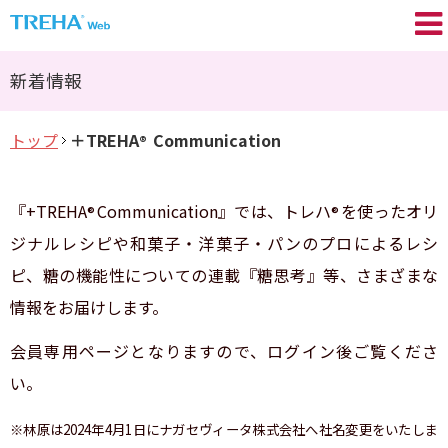
トレハ
の基礎知識
®
新着情報
プロが語る／My TREHA
®
トップ
＋TREHA
Communication
®
トレハ
の効果
®
Movie
『+TREHA
Communication』では、トレハ
を使ったオリ
®
®
トレハ
レシピ集
®
ジナルレシピや和菓子・洋菓子・パンのプロによるレシ
ピ、糖の機能性についての連載『糖思考』等、さまざまな
+TREHA
Communication
®
情報をお届けします。
糖思考
会員専用ページとなりますので、ログイン後ご覧くださ
い。
会員登録 / ログイン
※林原は2024年4月1日にナガセヴィータ株式会社へ社名変更をいたしま
よくあるご質問