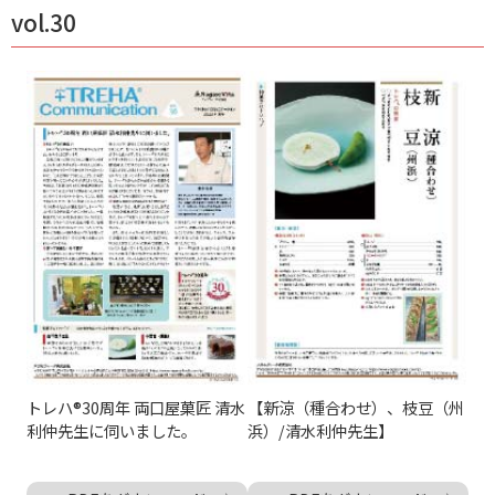
vol.30
トレハ®30周年 両口屋菓匠 清水
【新涼（種合わせ）、枝豆（州
利仲先生に伺いました。
浜）/清水利仲先生】