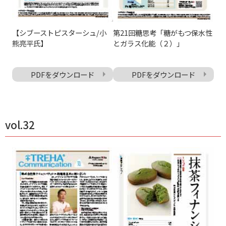
【シブーストピスターシュ/小
第21回糖思考「糖がもつ保水性
熊亮平氏】
とガラス化能（２）」
PDFをダウンロード
PDFをダウンロード
vol.32