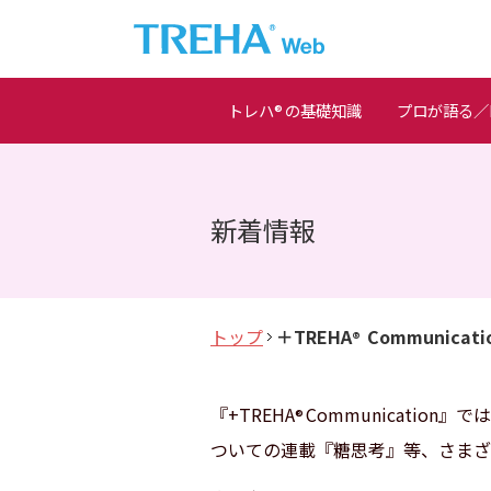
トレハ
の基礎知識
プロが語る／M
®
新着情報
トップ
＋TREHA
Communicati
®
『+TREHA
Communication』
®
ついての連載『糖思考』等、さまざ