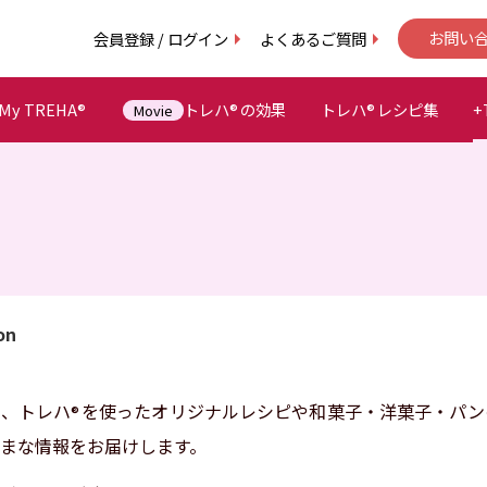
会員登録 / ログイン
よくあるご質問
お問い
y TREHA
トレハ
の効果
トレハ
レシピ集
+
®
®
®
Movie
on
では、トレハ
を使ったオリジナルレシピや和菓子・洋菓子・パン
®
まな情報をお届けします。