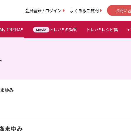
会員登録 / ログイン
よくあるご質問
お問い
y TREHA
トレハ
の効果
トレハ
レシピ集
+
®
®
®
Movie
®
まゆみ
森まゆみ