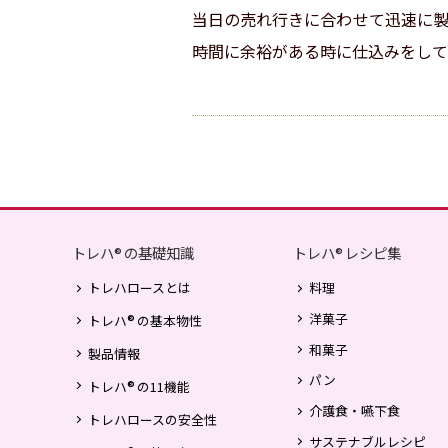
当日の売れ行きに合わせて迅速に製
時間に余裕がある時に仕込みをして
トレハ
の基礎知識
トレハ
レシピ集
®
®
トレハロースとは
料理
洋菓子
®
トレハ
の基本物性
和菓子
製品情報
パン
®
トレハ
の11機能
介護食・嚥下食
トレハロースの安全性
サステナブルレシピ