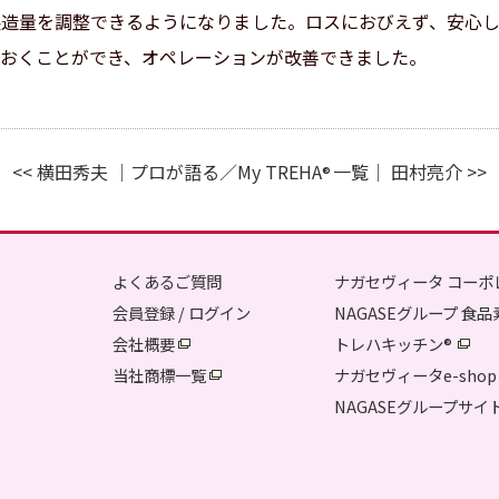
造量を調整できるようになりました。ロスにおびえず、安心し
おくことができ、オペレーションが改善できました。
<<
横田秀夫
│
プロが語る／My TREHA
一覧
│
田村亮介
>>
®
よくあるご質問
ナガセヴィータ コーポ
会員登録 / ログイン
NAGASEグループ 食
会社概要
トレハキッチン
®
当社商標一覧
ナガセヴィータe-shop
NAGASEグループサイ