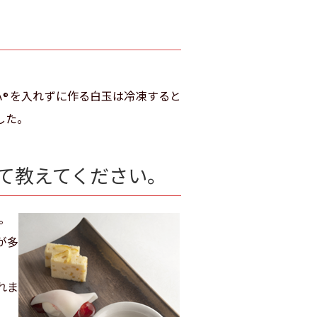
ハ
を入れずに作る白玉は冷凍すると
®
した。
て教えてください。
。
が多
れま