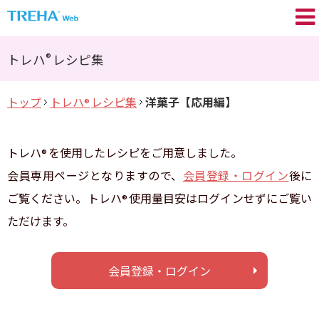
トレハ
の基礎知識
®
®
トレハ
レシピ集
プロが語る／My TREHA
®
トップ
トレハ
レシピ集
洋菓子【応用編】
®
トレハ
の効果
®
Movie
トレハ
を使用したレシピをご用意しました。
®
トレハ
レシピ集
®
会員専用ページとなりますので、
会員登録・ログイン
後に
ご覧ください。トレハ
使用量目安はログインせずにご覧い
®
+TREHA
Communication
®
ただけます。
糖思考
会員登録・ログイン
会員登録 / ログイン
よくあるご質問