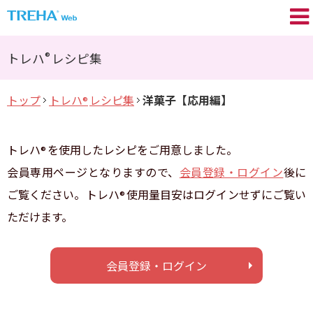
トレハ
の基礎知識
®
®
トレハ
レシピ集
プロが語る／My TREHA
®
トップ
トレハ
レシピ集
洋菓子【応用編】
®
トレハ
の効果
®
Movie
トレハ
を使用したレシピをご用意しました。
®
トレハ
レシピ集
®
会員専用ページとなりますので、
会員登録・ログイン
後に
ご覧ください。トレハ
使用量目安はログインせずにご覧い
®
+TREHA
Communication
®
ただけます。
糖思考
会員登録・ログイン
会員登録 / ログイン
よくあるご質問