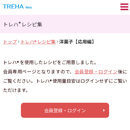
トレハ
の基礎知識
®
®
トレハ
レシピ集
プロが語る／My TREHA
®
トップ
トレハ
レシピ集
洋菓子【応用編】
®
トレハ
の効果
®
Movie
トレハ
を使用したレシピをご用意しました。
®
トレハ
レシピ集
®
会員専用ページとなりますので、
会員登録・ログイン
後に
ご覧ください。トレハ
使用量目安はログインせずにご覧い
®
+TREHA
Communication
®
ただけます。
糖思考
会員登録・ログイン
会員登録 / ログイン
よくあるご質問