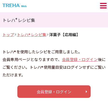
トレハ
の基礎知識
®
®
トレハ
レシピ集
プロが語る／My TREHA
®
トップ
トレハ
レシピ集
洋菓子【応用編】
®
トレハ
の効果
®
Movie
トレハ
を使用したレシピをご用意しました。
®
トレハ
レシピ集
®
会員専用ページとなりますので、
会員登録・ログイン
後に
ご覧ください。トレハ
使用量目安はログインせずにご覧い
®
+TREHA
Communication
®
ただけます。
糖思考
会員登録・ログイン
会員登録 / ログイン
よくあるご質問