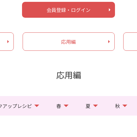
会員登録・ログイン
応用編
応用編
クアップレシピ
春
夏
秋