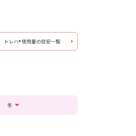
トレハ
使用量の目安一覧
®
冬