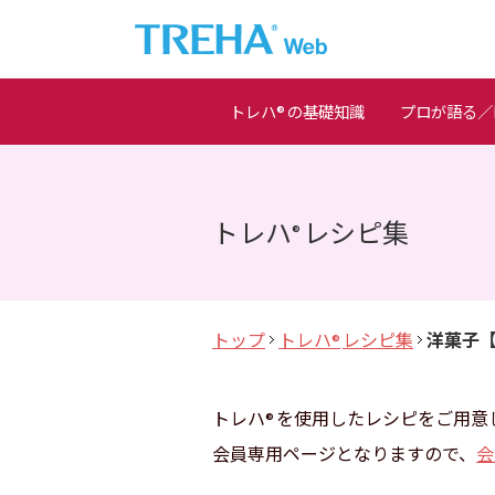
トレハ
の基礎知識
プロが語る／M
®
トレハ
レシピ集
®
トップ
トレハ
レシピ集
洋菓子
®
トレハ
を使用したレシピをご用意
®
会員専用ページとなりますので、
会