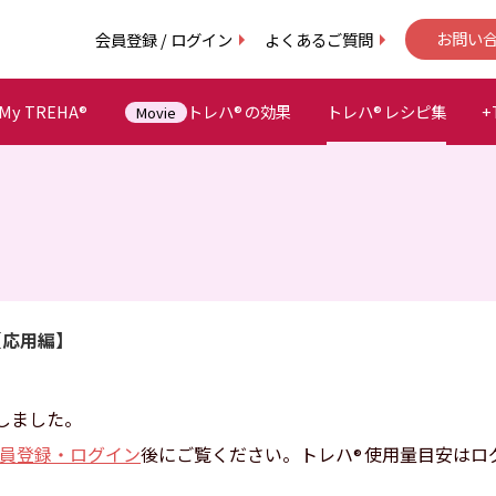
会員登録 / ログイン
よくあるご質問
お問い
y TREHA
トレハ
の効果
トレハ
レシピ集
+
®
®
®
Movie
【応用編】
しました。
員登録・ログイン
後にご覧ください。トレハ
使用量目安はロ
®