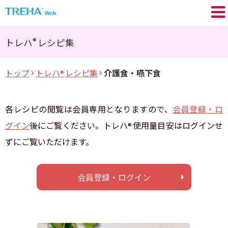
トレハ
の基礎知識
®
®
トレハ
レシピ集
プロが語る／My TREHA
®
トップ
トレハ
レシピ集
介護食・嚥下食
®
トレハ
の効果
®
Movie
各レシピの閲覧は会員専用となりますので、
会員登録・ロ
トレハ
レシピ集
®
グイン
後にご覧ください。トレハ
使用量目安はログインせ
®
ずにご覧いただけます。
+TREHA
Communication
®
糖思考
会員登録・ログイン
会員登録 / ログイン
よくあるご質問